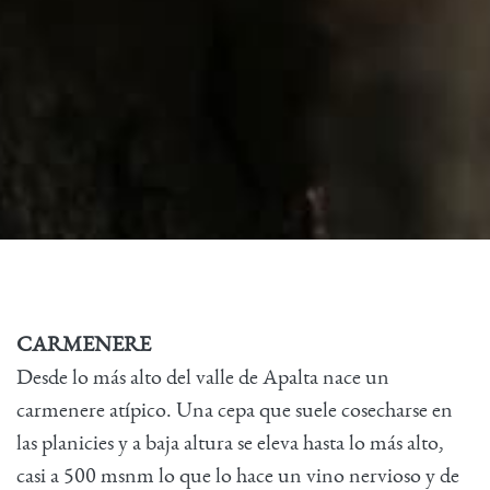
CARMENERE
Desde lo más alto del valle de Apalta nace un
carmenere atípico. Una cepa que suele cosecharse en
las planicies y a baja altura se eleva hasta lo más alto,
casi a 500 msnm lo que lo hace un vino nervioso y de