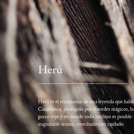
Herú
Herú es el testimonio de una leyenda que habl
Casablanca, protegido por duendes mágicos, baj
gorro rojo y en donde todo hechizo es posible
inigualable aroma, cosechado con cuidado.