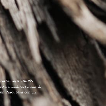
a de un lugar llamado
o la mirada de su líder de
: un Pinot Noir con un