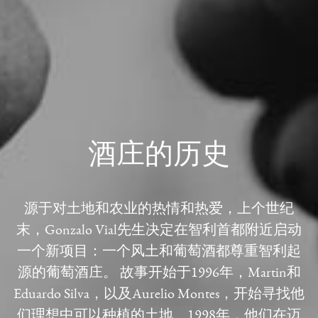
酒庄的历史
源于对土地和农业的热情和热爱，上个世纪
末，Gonzalo Vial先生决定在智利首都附近启动
一个新项目：一个风土和葡萄酒都尊重智利起
源的葡萄酒庄。 故事开始于1996年，Martin和
Eduardo Silva，以及Aurelio Montes，开始寻找他
们理想中可以种植的土地。1998年，他们在迈